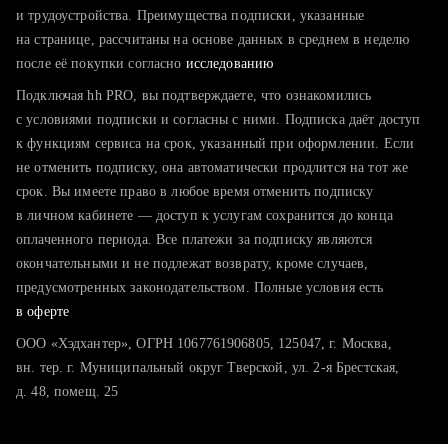
тратите много времени на поиск и вручную поднимаете
и трудоустройства. Преимущества подписки, указанные
резюме
на странице, рассчитаны на основе данных в среднем в неделю
после её покупки согласно
хотите сравнить себя с конкурентами и оценить шансы
исследованию
Подключая hh PRO, вы подтверждаете, что ознакомились
с условиями подписки и согласны с ними. Подписка даёт доступ
к функциям сервиса на срок, указанный при оформлении. Если
не отменить подписку, она автоматически продлится на тот же
срок. Вы имеете право в любое время отменить подписку
в личном кабинете — доступ к услугам сохранится до конца
оплаченного периода. Все платежи за подписку являются
окончательными и не подлежат возврату, кроме случаев,
предусмотренных законодательством. Полные условия есть
в оферте
ООО «Хэдхантер», ОГРН 1067761906805, 125047, г. Москва,
вн. тер. г. Муниципальный округ Тверской, ул. 2-я Брестская,
д. 48, помещ. 25