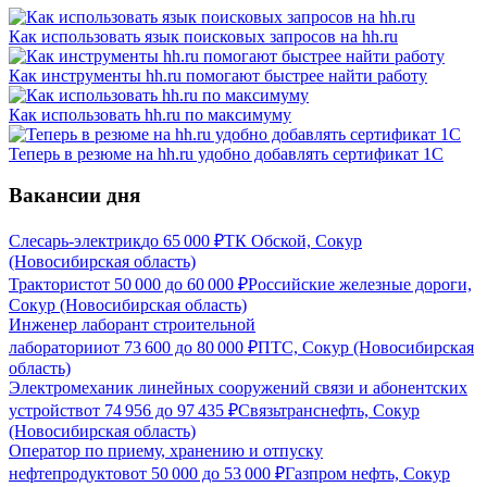
Как использовать язык поисковых запросов на hh.ru
Как инструменты hh.ru помогают быстрее найти работу
Как использовать hh.ru по максимуму
Теперь в резюме на hh.ru удобно добавлять сертификат 1С
Вакансии дня
Слесарь-электрик
до
65 000
₽
ТК Обской, Сокур
(Новосибирская область)
Тракторист
от
50 000
до
60 000
₽
Российские железные дороги,
Сокур (Новосибирская область)
Инженер лаборант строительной
лаборатории
от
73 600
до
80 000
₽
ПТС, Сокур (Новосибирская
область)
Электромеханик линейных сооружений связи и абонентских
устройств
от
74 956
до
97 435
₽
Связьтранснефть, Сокур
(Новосибирская область)
Оператор по приему, хранению и отпуску
нефтепродуктов
от
50 000
до
53 000
₽
Газпром нефть, Сокур