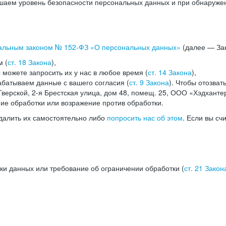
аем уровень безопасности персональных данных и при обнаружени
альным законом №
152-ФЗ
«О персональных данных»
(далее — Зак
м (
ст. 18 Закона
),
можете запросить их у нас в любое время (
ст. 14 Закона
),
абатываем данные с вашего согласия (
ст. 9 Закона
). Чтобы отозват
верской, 2-я Брестская улица, дом 48, помещ. 25, ООО «Хэдханте
ние обработки или возражение против обработки.
далить их самостоятельно либо
попросить нас об этом
. Если вы сч
ки данных или требование об ограничении обработки (
ст. 21 Закон