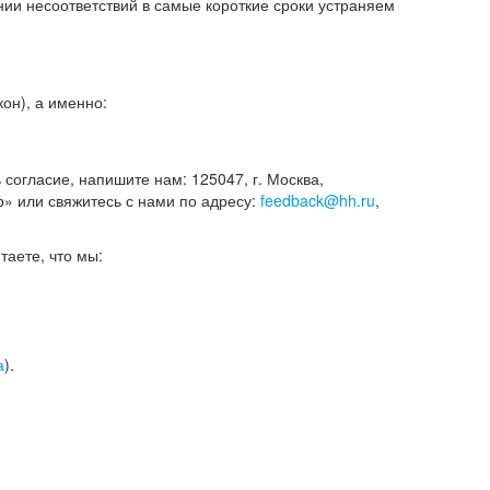
и несоответствий в самые короткие сроки устраняем
он), а именно:
ь согласие, напишите нам: 125047, г. Москва,
р» или свяжитесь с нами по адресу:
feedback@hh.ru
,
итаете, что мы:
а
).