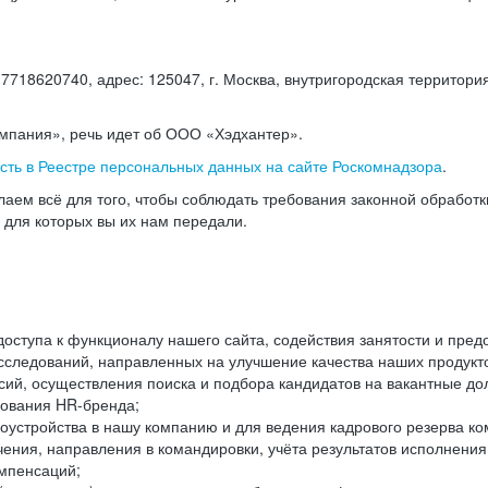
18620740, адрес: 125047, г. Москва, внутригородская территория
омпания», речь идет об ООО «Хэдхантер».
есть в Реестре персональных данных на сайте Роскомнадзора
.
аем всё для того, чтобы соблюдать требования законной обработ
, для которых вы их нам передали.
ступа к функционалу нашего сайта, содействия занятости и пред
следований, направленных на улучшение качества наших продуктов
ий, осуществления поиска и подбора кандидатов на вакантные дол
ования HR-бренда;
оустройства в нашу компанию и для ведения кадрового резерва ко
чения, направления в командировки, учёта результатов исполнени
омпенсаций;