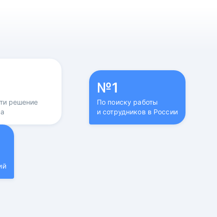
№1
йти решение
По поиску работы
са
и сотрудников в России
ий