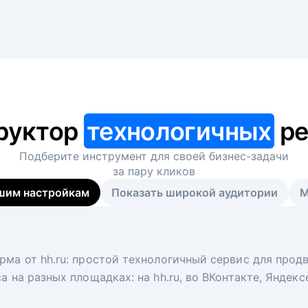
руктор
технологичных
ре
Подберите инструмент для своей
бизнес-задачи
за пару кликов
шим настройкам
Показать широкой аудитории
М
я
 рекрутер
рма от hh.ru: простой технологичный сервис для прод
 для вакансий на главной странице hh.ru. Увеличивает
под ключ. Решите, сколько кандидатов и когда вам нуж
а на разных площадках: на hh.ru, во ВКонтакте, Яндек
ологи, рекрутеры и проектные менеджеры hh.ru с цел
тов