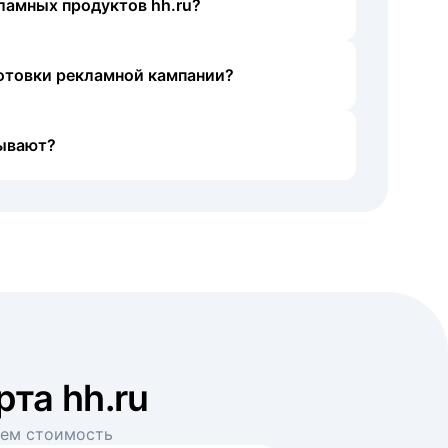
ламных продуктов hh.ru?
готовки рекламной кампании?
ывают?
рта hh.ru
аем стоимость