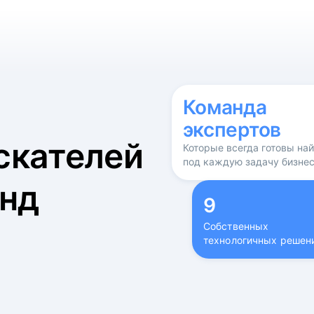
б
Команда
экспертов
скателей
Которые всегда готовы на
под каждую задачу бизне
нд
9
Собственных
технологичных решен