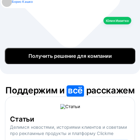
Борис Кашко
Юлия Изоитко
Александр Кулагин
Даниил Макаров
Екатерина Лазаренко
Юлия Изоитко
Получить решение для компании
Поддержим и
всё
расскажем
Статьи
Делимся новостями, историями клиентов и советами
про рекламные продукты и платформу Clickme