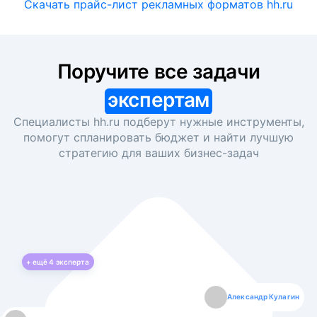
Скачать прайс-лист рекламных форматов hh.ru
Поручите все задачи
экспертам
Специалисты hh.ru подберут нужные инструменты,
помогут спланировать бюджет и найти лучшую
стратегию для ваших
бизнес-задач
+ ещё
4
эксперта
Екатерина Лазаренко
Александр Кулагин
Даниил Макаров
Борис Кашко
Юлия Изоитко