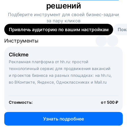
решений
Подберите инструмент для своей
бизнес-задачи
за пару кликов
Привлечь аудиторию по вашим настройкам
Пок
Инструменты
Инструменты
Инструменты
Виртуальный рекрутер
Clickme
Вакансия дня
Массовый подбор под ключ. Решите, сколько
Рекламная платформа от hh.ru: простой
Рекламный формат для вакансий на главной странице
кандидатов и когда вам нужно, и за дело возьмутся
технологичный сервис для продвижения вакансий
hh.ru. Увеличивает количество откликов
маркетологи, рекрутеры и проектные менеджеры
и проектов бизнеса на разных площадках: на hh.ru,
hh.ru с целым набором digital-инструментов
во ВКонтакте, Яндексе, Одноклассниках и Mail.ru
Стоимость:
от 200 000 ₽
Узнать подробнее
Стоимость:
от 500 ₽
Узнать подробнее
Узнать подробнее