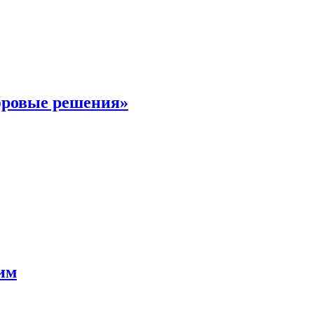
фровые решения»
мим