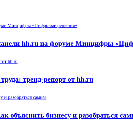
 панели hh.ru на форуме Минцифры «Ци
труда: тренд-репорт от hh.ru
Как объяснить бизнесу и разобраться са