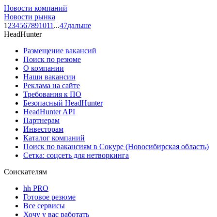
Новости компаний
Новости рынка
1
2
3
4
5
6
7
8
9
10
11
...
47
дальше
HeadHunter
Размещение вакансий
Поиск по резюме
О компании
Наши вакансии
Реклама на сайте
Требования к ПО
Безопасный HeadHunter
HeadHunter API
Партнерам
Инвесторам
Каталог компаний
Поиск по вакансиям в Сокуре (Новосибирская область)
Сетка: соцсеть для нетворкинга
Соискателям
hh PRO
Готовое резюме
Все сервисы
Хочу у вас работать