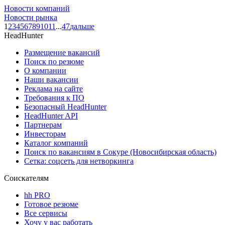
Новости компаний
Новости рынка
1
2
3
4
5
6
7
8
9
10
11
...
47
дальше
HeadHunter
Размещение вакансий
Поиск по резюме
О компании
Наши вакансии
Реклама на сайте
Требования к ПО
Безопасный HeadHunter
HeadHunter API
Партнерам
Инвесторам
Каталог компаний
Поиск по вакансиям в Сокуре (Новосибирская область)
Сетка: соцсеть для нетворкинга
Соискателям
hh PRO
Готовое резюме
Все сервисы
Хочу у вас работать