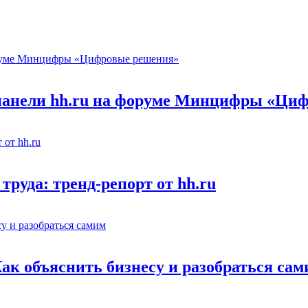
 панели hh.ru на форуме Минцифры «Ци
труда: тренд-репорт от hh.ru
Как объяснить бизнесу и разобраться са