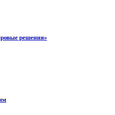
фровые решения»
мим