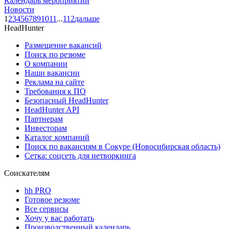
Календарь мероприятий
Новости
1
2
3
4
5
6
7
8
9
10
11
...
112
дальше
HeadHunter
Размещение вакансий
Поиск по резюме
О компании
Наши вакансии
Реклама на сайте
Требования к ПО
Безопасный HeadHunter
HeadHunter API
Партнерам
Инвесторам
Каталог компаний
Поиск по вакансиям в Сокуре (Новосибирская область)
Сетка: соцсеть для нетворкинга
Соискателям
hh PRO
Готовое резюме
Все сервисы
Хочу у вас работать
Производственный календарь