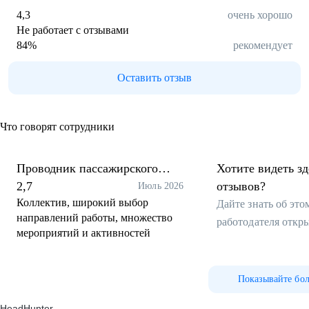
4,3
очень хорошо
Не работает с отзывами
84
%
рекомендует
Оставить отзыв
Что говорят сотрудники
Проводник пассажирского
Хотите видеть з
вагона
2,7
отзывов?
Июль 2026
Коллектив, широкий выбор
Дайте знать об эт
направлений работы, множество
работодателя откр
мероприятий и активностей
Показывайте бо
HeadHunter