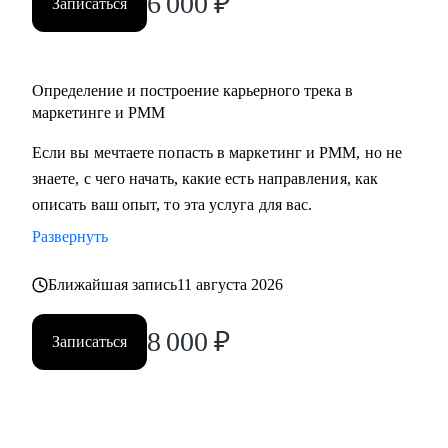
6 000
₽
Записаться
• Middle/senior специалистам в маркетинге и PMM для
получения консультаций по разного рода кейсам, по
выстраиваю карьерного.
Определение и построение карьерного трека в
• Всем, кто точно понимает, что хочет попасть в Digital-
маркетинге и PMM
маркетинг и PMM, но не знает, какие бывают направления,
с чего можно начать, в какую сторону двигаться.
Если вы мечтаете попасть в маркетинг и PMM, но не
знаете, с чего начать, какие есть направления, как
описать ваш опыт, то эта услуга для вас.
Развернуть
Ближайшая запись
11 августа 2026
8 000
₽
Записаться